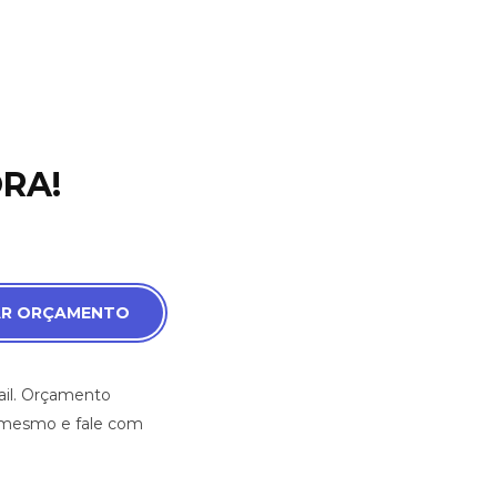
RA!
AR ORÇAMENTO
ail. Orçamento
a mesmo e fale com