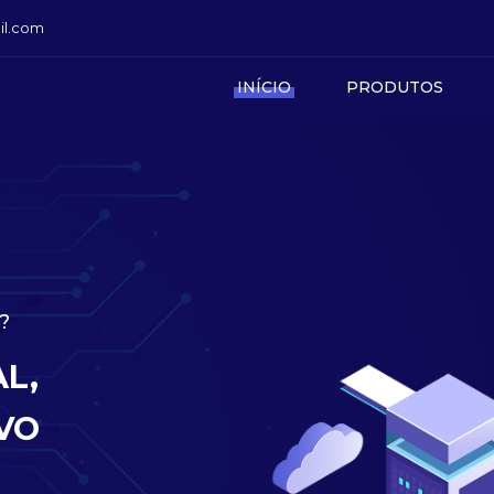
il.com
INÍCIO
PRODUTOS
?
AL,
VO