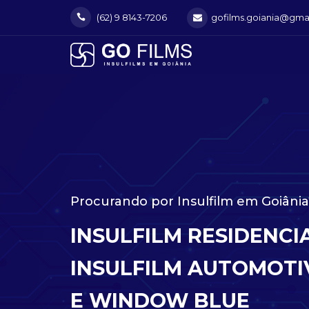
(62) 9 8143-7206
gofilms.goiania@gma
Procurando por Insulfilm em Goiânia
INSULFILM RESIDENCI
INSULFILM AUTOMOTI
E WINDOW BLUE